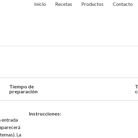
Inicio
Recetas
Productos
Contacto
Tiempo de
T
preparación
c
Instrucciones:
a entrada
 aparecerá
 temas). La