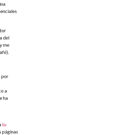
ina
tenciales
tor
a del
 y me
afé).
 por
co a
e ha
a
tu
s páginas